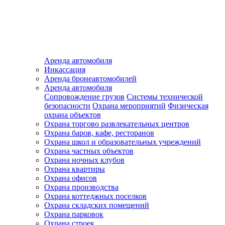
Аренда автомобиля
Инкассация
Аренда бронеавтомобилей
Аренда автомобиля
Сопровождение грузов
Системы технической
безопасности
Охрана мероприятий
Физическая
охрана объектов
Охрана торгово развлекательных центров
Охрана баров, кафе, ресторанов
Охрана школ и образовательных учреждений
Охрана частных объектов
Охрана ночных клубов
Охрана квартиры
Охрана офисов
Охрана производства
Охрана коттеджных поселков
Охрана складских помещений
Охрана парковок
Охрана строек